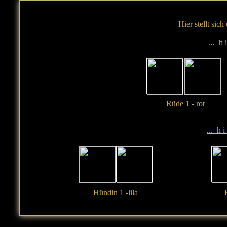
Hier stellt sich
... h 
Rüde 1 - rot
... h i
Hündin 1 -lila