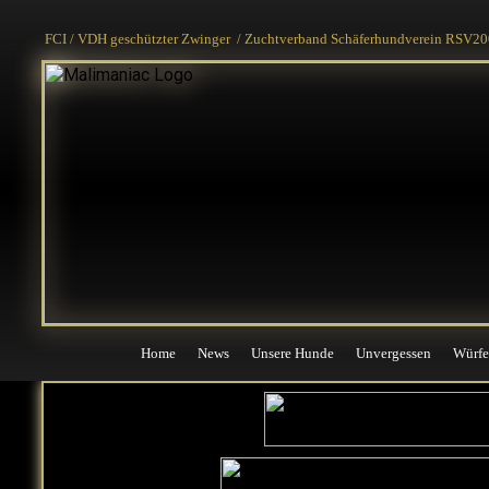
Home
News
Unsere Hunde
Unvergessen
Würfe
FCI / VDH geschützter Zwinger / Zuchtverband Schäferhundverein RSV200
Home
News
Unsere Hunde
Unvergessen
Würfe