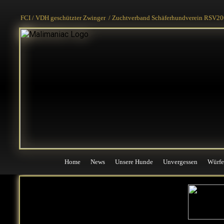
Home
News
Unsere Hunde
Unvergessen
Würfe
FCI / VDH geschützter Zwinger / Zuchtverband Schäferhundverein RSV200
Home
News
Unsere Hunde
Unvergessen
Würfe