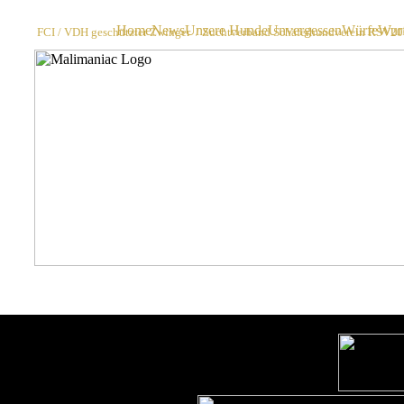
Home
News
Unsere Hunde
Unvergessen
Würfe
Wurf
FCI / VDH geschützter Zwinger / Zuchtverband Schäferhundverein RSV200
Home
News
Unsere Hunde
Unvergessen
Würfe
Wurf