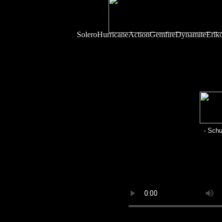
Solero
Hurricane
Action
Gemfire
Dynamite
Erlk
- Schu