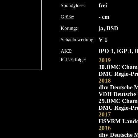
frei
Spondylose:
- cm
Größe:
ja, BSD
Körung:
V 1
Schaubewertung:
IPO 3, IGP 3, 
AKZ:
IGP-Erfolge:
2019
30.DMC Champi
DMC Regio-Prüf
2018
dhv Deutsche M
VDH Deutsche M
29.DMC Champi
DMC Regio-Prüf
2017
HSVRM Landesme
2016
dhv Deutsche Me