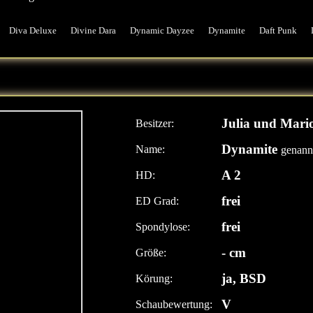
Diva Deluxe
Divine Dara
Dynamic Dayzee
Dynamite
Daft Punk
Julia und Mari
Besitzer:
Dynamite
Name:
genann
A 2
HD:
frei
ED Grad:
frei
Spondylose:
- cm
Größe:
ja, BSD
Körung:
V
Schaubewertung: