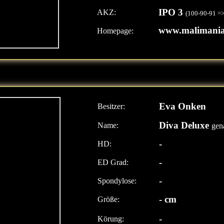
IPO 3
AKZ:
(100-90-91 =>
www.malimania
Homepage:
Eva Onken
Besitzer:
Diva Deluxe
Name:
gen
-
HD:
-
ED Grad:
-
Spondylose:
- cm
Größe:
-
Körung: