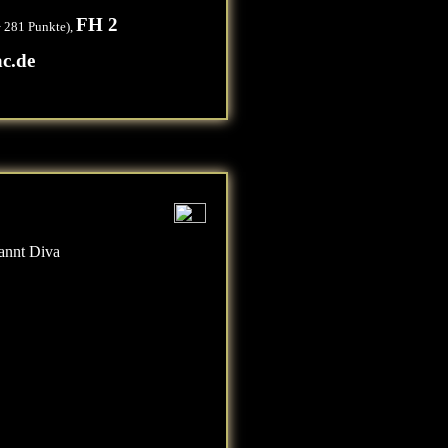
FH 2
 281 Punkte),
c.de
annt Diva